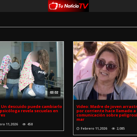
03:02
: Un descuido puede cambiarlo
Video: Madre de joven arrast
psicóloga revela secuelas en
por corriente hace llamado a
res
comunicación sobre peligros
mar
ero 11,2026
458
Febrero 11,2026
2,085