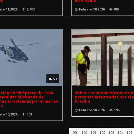
os
en Arecibo
ero 11,2026
2,403
Febrero 10,2026
908
02:57
 Llega helicóptero de FURA
Video: Reanudan búsqueda d
reanudar búsqueda de
personas arrastradas por el 
as arrastradas por el mar en
Arecibo
bo
Febrero 10,2026
196
ero 10,2026
303
99
100
101
102
103
104
105