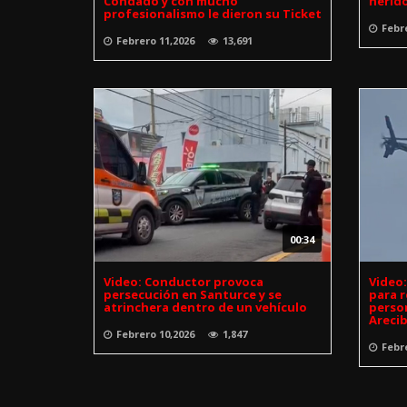
Condado y con mucho
herid
profesionalismo le dieron su Ticket
Febr
Febrero 11,2026
13,691
00:34
Video: Conductor provoca
Video:
persecución en Santurce y se
para 
atrinchera dentro de un vehículo
person
Areci
Febrero 10,2026
1,847
Febr