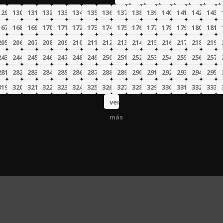
129
130
131
132
133
134
135
136
137
138
139
140
141
142
143
167
168
169
170
171
172
173
174
175
176
177
178
179
180
181
205
206
207
208
209
210
211
212
213
214
215
216
217
218
219
243
244
245
246
247
248
249
250
251
252
253
254
255
256
257
281
282
283
284
285
286
287
288
289
290
291
292
293
294
295
319
320
321
322
323
324
325
326
327
328
329
330
331
332
333
ver
más