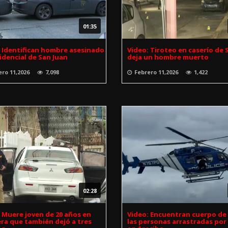
01:35
: Identifican hombre asesinado
Video: Tiroteo en caserío de 
idencial de San Juan
deja un hombre muerto
ero 11,2026
7,098
Febrero 11,2026
1,422
02:28
 Muere joven de 20 años en
Video: Encuentran cuerpo de
ra que también dejó a tres
las personas arrastradas por