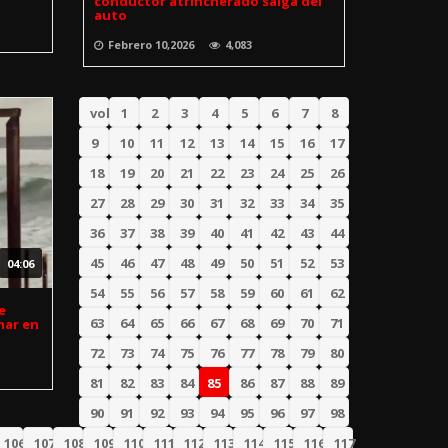
conductor atrincherado salga del
auto
Febrero 10,2026
4,083
volver
1
2
3
4
5
6
7
8
9
10
11
12
13
14
15
16
17
18
19
20
21
22
23
24
25
26
27
28
29
30
31
32
33
34
35
36
37
38
39
40
41
42
43
44
45
46
47
48
49
50
51
52
53
04:06
54
55
56
57
58
59
60
61
62
e
63
64
65
66
67
68
69
70
71
mar en
72
73
74
75
76
77
78
79
80
81
82
83
84
85
86
87
88
89
90
91
92
93
94
95
96
97
98
106
107
108
109
110
111
112
113
114
115
116
117