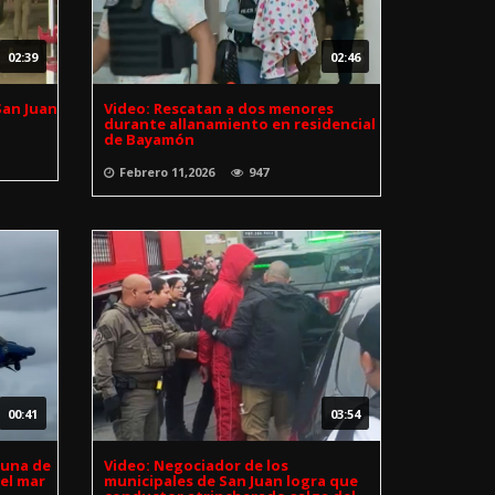
02:39
02:46
San Juan
Video: Rescatan a dos menores
durante allanamiento en residencial
de Bayamón
Febrero 11,2026
947
00:41
03:54
 una de
Video: Negociador de los
 el mar
municipales de San Juan logra que