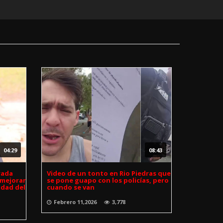
04:29
08:43
rada
Video de un tonto en Rio Piedras que
 mejorar
se pone guapo con los policías, pero
idad del
cuando se van
Febrero 11,2026
3,778