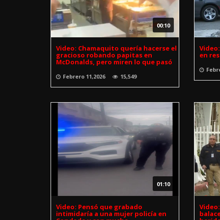
00:10
Video: Chamaquito quería hacerse el
Video
gracioso robando papitas en
en res
McDonalds, pero miren lo que pasó
Febr
Febrero 11,2026
15,549
01:10
Video: Pensó que grabado
Video:
intimidaría a una mujer policía en
balace