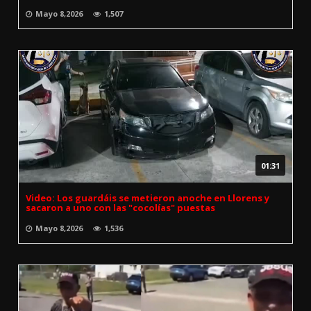
Mayo 8,2026
1,507
01:31
Video: Los guardáis se metieron anoche en Llorens y
sacaron a uno con las "cocolías" puestas
Mayo 8,2026
1,536