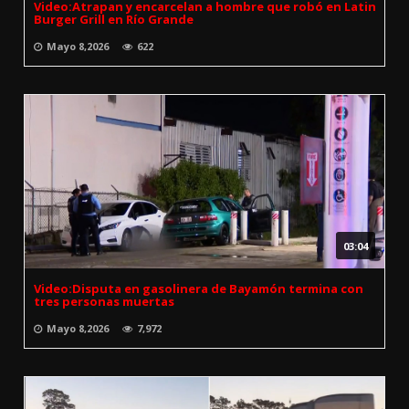
Video:Atrapan y encarcelan a hombre que robó en Latin
Burger Grill en Río Grande
Mayo 8,2026
622
03:04
Video:Disputa en gasolinera de Bayamón termina con
tres personas muertas
Mayo 8,2026
7,972