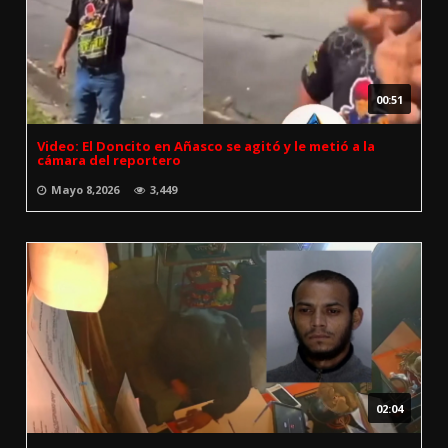
00:51
Video: El Doncito en Añasco se agitó y le metió a la
cámara del reportero
Mayo 8,2026
3,449
02:04