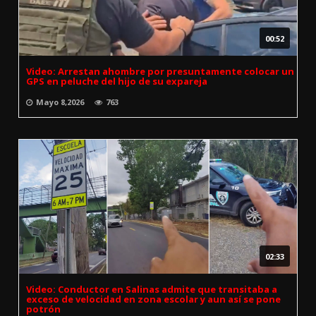
00:52
Video: Arrestan ahombre por presuntamente colocar un
GPS en peluche del hijo de su expareja
Mayo 8,2026
763
02:33
Video: Conductor en Salinas admite que transitaba a
exceso de velocidad en zona escolar y aun así se pone
potrón