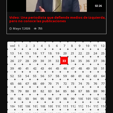
02:26
Video: Una periodista que defiende medios de izquierda,
pero no conoce las publicaciones
Mayo 7,2026
755
volver
1
2
3
4
5
6
7
8
9
10
11
12
13
14
15
16
17
18
19
20
21
22
23
24
25
26
27
28
29
30
31
32
33
34
35
36
37
38
39
40
41
42
43
44
45
46
47
48
49
50
51
52
53
54
55
56
57
58
59
60
61
62
63
64
65
66
67
68
69
70
71
72
73
74
75
76
77
78
79
80
81
82
83
84
85
86
87
88
89
90
91
92
93
94
95
96
97
98
99
100
101
102
103
104
105
106
107
108
109
110
111
112
113
114
115
116