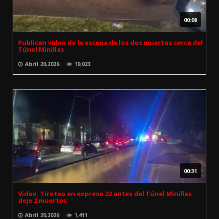
00:08
Publican video de la escena de los dos muertos cerca del
Túnel Minillas
Abril 20,2026
19,023
00:31
Video: Tiroteo en expreso 22 antes del Túnel Minillas
deje 2 muertos
Abril 20,2026
1,411