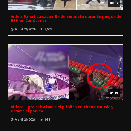
00:07
Video: Fanático saca rifle de embuste durante juegos del
BSN en Canóvanas
Abril 20,2026
3,523
01:18
Video: Tigre salta hacia el público en circo de Rusia y
desata el pánico
Abril 20,2026
664