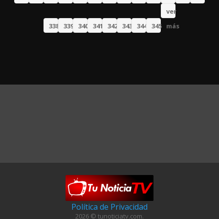
ver
338
339
340
341
342
343
344
345
más
Política de Privacidad
2026 © tunoticiatv.com.