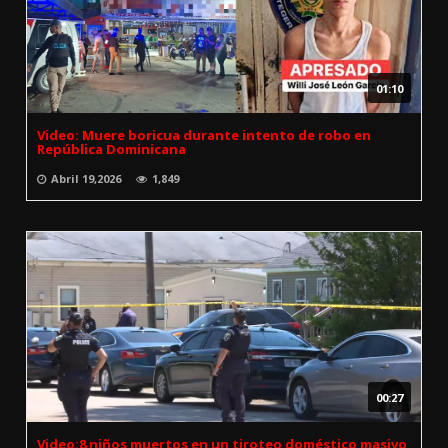
01:10
Video: Muere boricua durante intento de robo en
República Dominicana
Abril 19,2026
1,849
00:27
Video:8 niños muertos en un tiroteo doméstico masivo