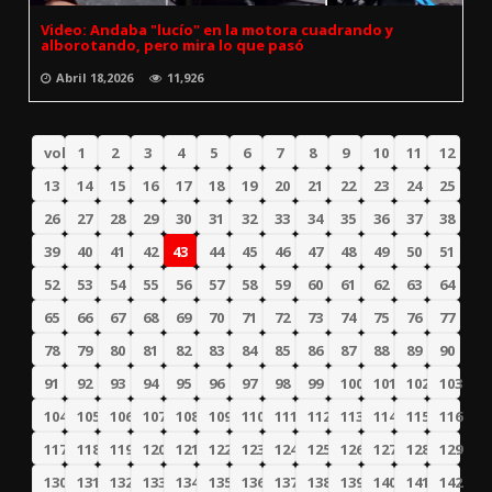
Video: Andaba "lucío" en la motora cuadrando y
alborotando, pero mira lo que pasó
Abril 18,2026
11,926
volver
1
2
3
4
5
6
7
8
9
10
11
12
13
14
15
16
17
18
19
20
21
22
23
24
25
26
27
28
29
30
31
32
33
34
35
36
37
38
39
40
41
42
43
44
45
46
47
48
49
50
51
52
53
54
55
56
57
58
59
60
61
62
63
64
65
66
67
68
69
70
71
72
73
74
75
76
77
78
79
80
81
82
83
84
85
86
87
88
89
90
91
92
93
94
95
96
97
98
99
100
101
102
103
104
105
106
107
108
109
110
111
112
113
114
115
116
117
118
119
120
121
122
123
124
125
126
127
128
129
130
131
132
133
134
135
136
137
138
139
140
141
142