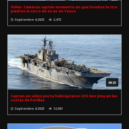
Video: Cámaras captan momento en que hombre le tira
piedras al carro de su ex en Yauco
Septiembre 4,2025
2,472
00:25
Captan en video porta helicópteros USS Iwo Jima en las
costas de Patillas
Septiembre 4,2025
12,061