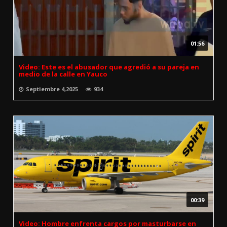
01:56
Video: Este es el abusador que agredió a su pareja en
medio de la calle en Yauco
Septiembre 4,2025
934
00:39
Video: Hombre enfrenta cargos por masturbarse en