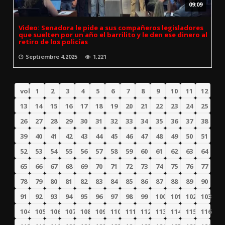
09:09
Video: Senadora le pide a sus compañeros legisladores
que suelten por un año el barrilito y le den ese dinero al
retiro de los policías
Septiembre 4,2025
1,221
volver
1
2
3
4
5
6
7
8
9
10
11
12
13
14
15
16
17
18
19
20
21
22
23
24
25
26
27
28
29
30
31
32
33
34
35
36
37
38
39
40
41
42
43
44
45
46
47
48
49
50
51
52
53
54
55
56
57
58
59
60
61
62
63
64
65
66
67
68
69
70
71
72
73
74
75
76
77
78
79
80
81
82
83
84
85
86
87
88
89
90
91
92
93
94
95
96
97
98
99
100
101
102
103
104
105
106
107
108
109
110
111
112
113
114
115
116