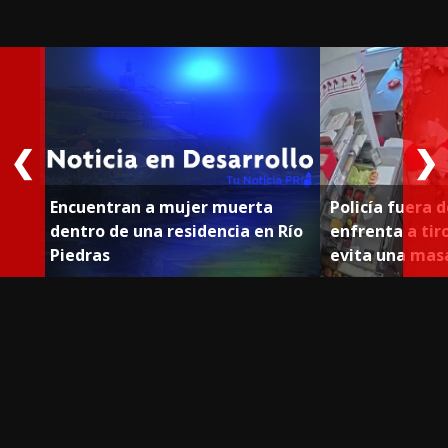
❮
❯
Encuentran a mujer muerta
Policía fuera d
dentro de una residencia en Río
enfrenta a tiro
Piedras
evita una mas