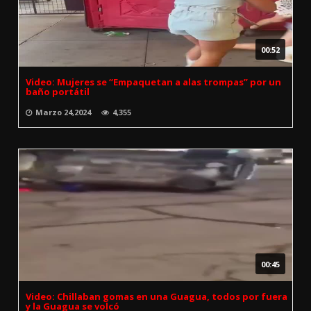
00:52
Video: Mujeres se “Empaquetan a alas trompas” por un
baño portátil
Marzo 24,2024
4,355
00:45
Video: Chillaban gomas en una Guagua, todos por fuera
y la Guagua se volcó