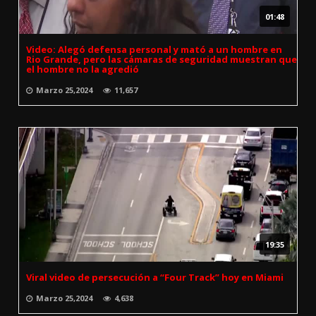
01:48
Video: Alegó defensa personal y mató a un hombre en
Rio Grande, pero las cámaras de seguridad muestran que
el hombre no la agredió
Marzo 25,2024
11,657
19:35
Viral video de persecución a “Four Track” hoy en Miami
Marzo 25,2024
4,638