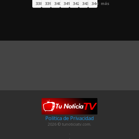
338
339
340
341
342
343
344
más
Política de Privacidad
2026 © tunoticiatv.com.
.
.