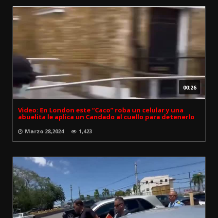
00:26
Video: En London este “Caco” roba un celular y una
abuelita le aplica un Candado al cuello para detenerlo
Marzo 28,2024
1,423