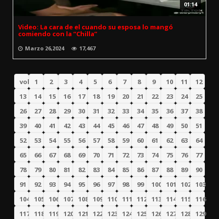
01:14
Video: La cara de el cuando su esposa lo mangó
comiendo con la “Chilla”
Marzo 26,2024
17,467
volver
1
2
3
4
5
6
7
8
9
10
11
12
13
14
15
16
17
18
19
20
21
22
23
24
25
26
27
28
29
30
31
32
33
34
35
36
37
38
39
40
41
42
43
44
45
46
47
48
49
50
51
52
53
54
55
56
57
58
59
60
61
62
63
64
65
66
67
68
69
70
71
72
73
74
75
76
77
78
79
80
81
82
83
84
85
86
87
88
89
90
91
92
93
94
95
96
97
98
99
100
101
102
103
104
105
106
107
108
109
110
111
112
113
114
115
116
117
118
119
120
121
122
123
124
125
126
127
128
129