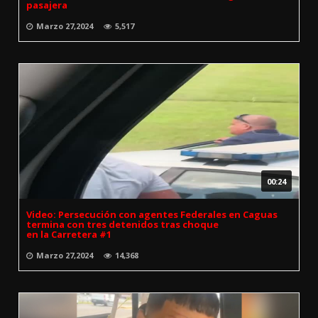
pasajera
Marzo 27,2024
5,517
00:24
Video: Persecución con agentes Federales en Caguas
termina con tres detenidos tras choque
en la Carretera #1
Marzo 27,2024
14,368