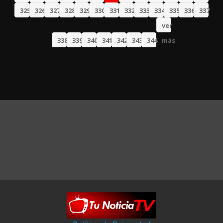
325
326
327
328
329
330
331
332
333
334
335
336
337
ver
338
339
340
341
342
343
344
más