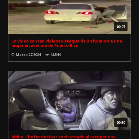
00:07
En video captan violento ataque de un hombre a una
mujer en avenida de Puerto Rico
Marzo 27,2024
48,544
00:50
Video: Chofer de Uber es tiroteado al recoger una