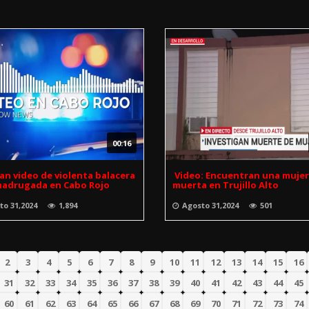
00:16
an video de violenta balacera
Video: Encuentran una mujer
madrugada en Cabo Rojo
muerta en Trujillo Alto
to 31,2024
1,894
Agosto 31,2024
501
2
3
4
5
6
7
8
9
10
11
12
13
14
15
16
31
32
33
34
35
36
37
38
39
40
41
42
43
44
45
60
61
62
63
64
65
66
67
68
69
70
71
72
73
74