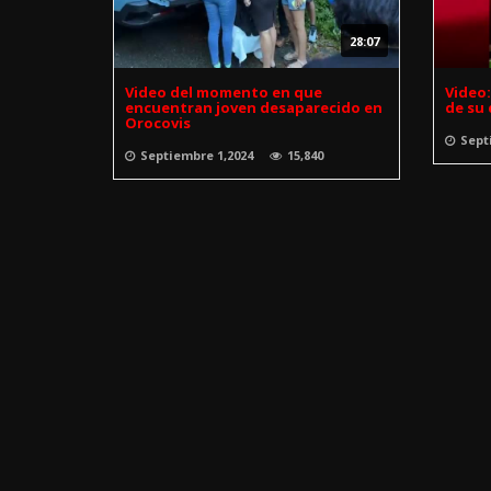
28:07
Video del momento en que
Video:
encuentran joven desaparecido en
de su 
Orocovis
Sept
Septiembre 1,2024
15,840