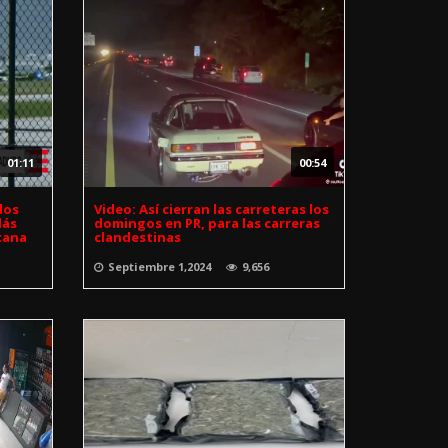
01:11
00:54
dos
Video: Así cierran las carreteras los
lás
domingos en PR, para las carreras
cana
clandestinas
Septiembre 1,2024
9,656