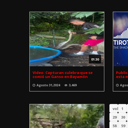
01:30
Video: Capturan culebra que se
Public
comió un Ganso en Bayamón
esta 
Agosto 31,2024
3,469
Agos
volver
1
29
30
58
59