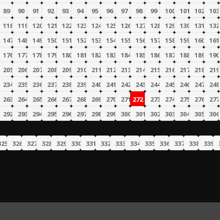
89
90
91
92
93
94
95
96
97
98
99
100
101
102
103
118
119
120
121
122
123
124
125
126
127
128
129
130
131
132
147
148
149
150
151
152
153
154
155
156
157
158
159
160
161
176
177
178
179
180
181
182
183
184
185
186
187
188
189
190
205
206
207
208
209
210
211
212
213
214
215
216
217
218
219
234
235
236
237
238
239
240
241
242
243
244
245
246
247
248
263
264
265
266
267
268
269
270
271
272
273
274
275
276
277
292
293
294
295
296
297
298
299
300
301
302
303
304
305
306
325
326
327
328
329
330
331
332
333
334
335
336
337
338
339