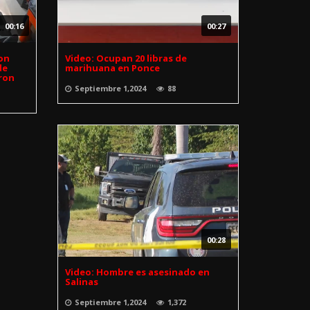
00:16
00:27
ron
Video: Ocupan 20 libras de
de
marihuana en Ponce
ron
Septiembre 1,2024
88
00:28
Video: Hombre es asesinado en
Salinas
Septiembre 1,2024
1,372