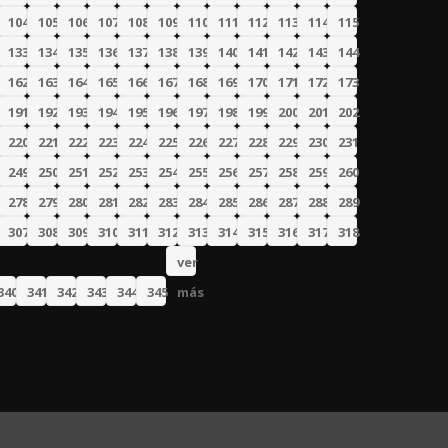
104
105
106
107
108
109
110
111
112
113
114
115
133
134
135
136
137
138
139
140
141
142
143
144
162
163
164
165
166
167
168
169
170
171
172
173
191
192
193
194
195
196
197
198
199
200
201
202
220
221
222
223
224
225
226
227
228
229
230
231
249
250
251
252
253
254
255
256
257
258
259
260
278
279
280
281
282
283
284
285
286
287
288
289
307
308
309
310
311
312
313
314
315
316
317
318
ver
340
341
342
343
344
345
más