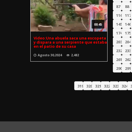
87
88
116
117
145
146
00:45
174
175
Video:Una abuela saca una escopeta
203
204
y dispara a una serpiente que estaba
en el patio de su casa
232
233
Agosto 30,2024
2,482
261
262
290
291
319
320
321
322
323
324