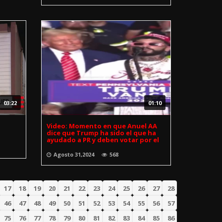
03:22
01:10
Video: Momento en que Anuel AA
dice que Trump ha sido el que ha
ayudado a PR y deben votar por el
Agosto 31,2024
568
17
18
19
20
21
22
23
24
25
26
27
28
46
47
48
49
50
51
52
53
54
55
56
57
75
76
77
78
79
80
81
82
83
84
85
86