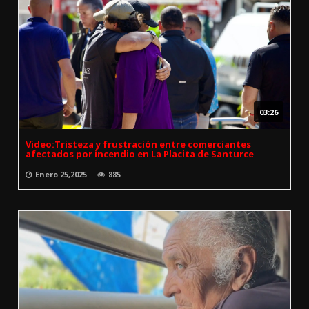
03:26
Video:Tristeza y frustración entre comerciantes
afectados por incendio en La Placita de Santurce
Enero 25,2025
885