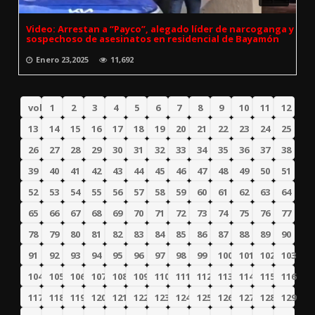
Video: Arrestan a “Payco”, alegado líder de narcoganga y
sospechoso de asesinatos en residencial de Bayamón
Enero 23,2025
11,692
volver
1
2
3
4
5
6
7
8
9
10
11
12
13
14
15
16
17
18
19
20
21
22
23
24
25
26
27
28
29
30
31
32
33
34
35
36
37
38
39
40
41
42
43
44
45
46
47
48
49
50
51
52
53
54
55
56
57
58
59
60
61
62
63
64
65
66
67
68
69
70
71
72
73
74
75
76
77
78
79
80
81
82
83
84
85
86
87
88
89
90
91
92
93
94
95
96
97
98
99
100
101
102
103
104
105
106
107
108
109
110
111
112
113
114
115
116
117
118
119
120
121
122
123
124
125
126
127
128
129