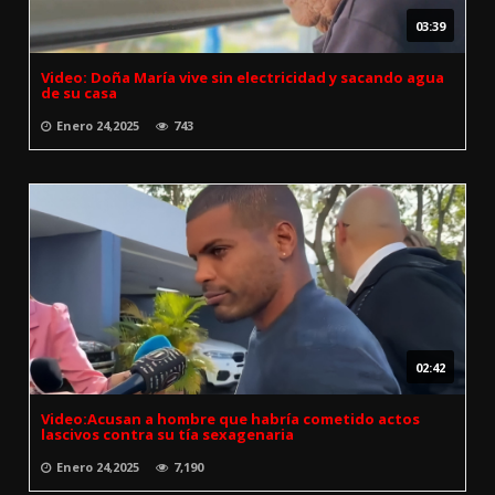
03:39
Video: Doña María vive sin electricidad y sacando agua
de su casa
Enero 24,2025
743
02:42
Video:Acusan a hombre que habría cometido actos
lascivos contra su tía sexagenaria
Enero 24,2025
7,190