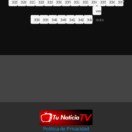
325
326
327
328
329
330
331
332
333
334
335
336
337
ver
338
339
340
341
342
343
344
más
Política de Privacidad