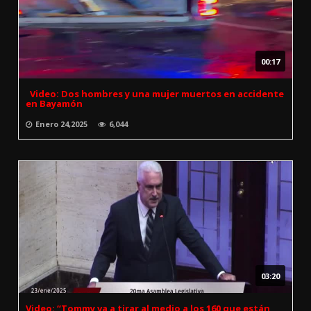
00:17
Video: Dos hombres y una mujer muertos en accidente
en Bayamón
Enero 24,2025
6,044
03:20
Video: “Tommy va a tirar al medio a los 160 que están