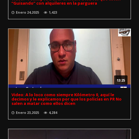
“Guisando” con alquileres en la parguera
Enero 24,2025
1,423
13:25
Video: A lo loco como siempre Kilómetro 0, aquí le
decimos y le explicamos por que los policías en PR No
salen a matar como ellos dicen
Enero 23,2025
4,284