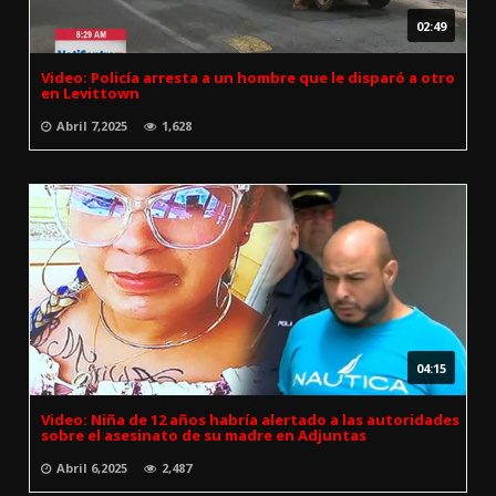
02:49
Video: Policía arresta a un hombre que le disparó a otro
en Levittown
Abril 7,2025
1,628
04:15
Video: Niña de 12 años habría alertado a las autoridades
sobre el asesinato de su madre en Adjuntas
Abril 6,2025
2,487