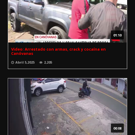
01:10
Video: Arrestado con armas, crack y cocaína en
Canóvanas
Abril 5,2025
2,205
00:08