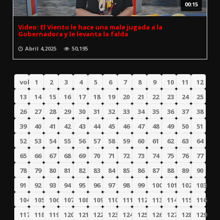
00:15
Video: El Viento le hace una mala jugada a la
Gobernadora y le levanta la falda
Abril 4,2025
50,195
volver
1
2
3
4
5
6
7
8
9
10
11
12
13
14
15
16
17
18
19
20
21
22
23
24
25
26
27
28
29
30
31
32
33
34
35
36
37
38
39
40
41
42
43
44
45
46
47
48
49
50
51
52
53
54
55
56
57
58
59
60
61
62
63
64
65
66
67
68
69
70
71
72
73
74
75
76
77
78
79
80
81
82
83
84
85
86
87
88
89
90
91
92
93
94
95
96
97
98
99
100
101
102
103
104
105
106
107
108
109
110
111
112
113
114
115
116
117
118
119
120
121
122
123
124
125
126
127
128
129