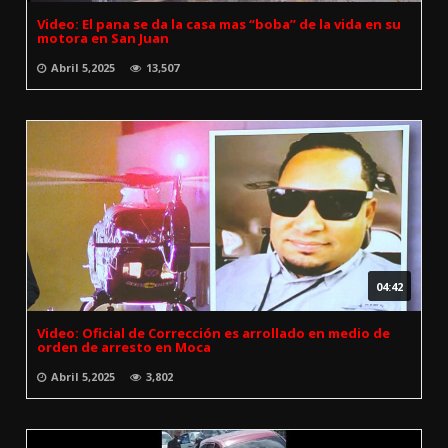
Video: El pana se da la casa mas “boba” de la vida en su
motora en San Juan
Abril 5,2025
13,507
04:42
Video: Oficial de Corrección es arrollado en medio de
orden de arresto en Moca
Abril 5,2025
3,802