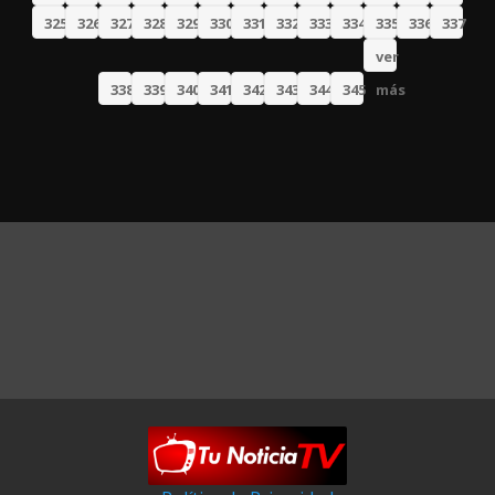
325
326
327
328
329
330
331
332
333
334
335
336
337
ver
338
339
340
341
342
343
344
345
más